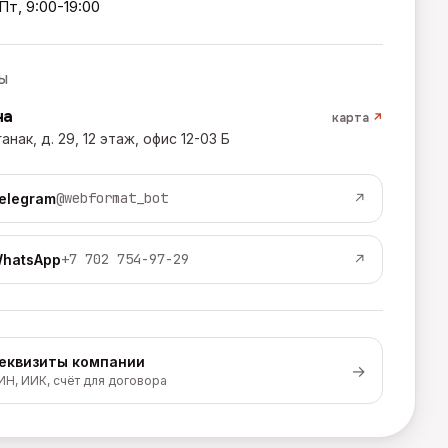
Пт, 9:00-19:00
Ы
на
карта
↗
ганак, д. 29, 12 этаж, офис 12-03 Б
@webformat_bot
elegram
↗
+7 702 754-97-29
hatsApp
↗
еквизиты компании
→
ИН, ИИК, счёт для договора