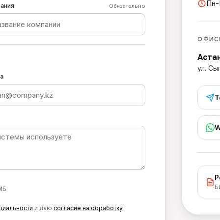
Пн-
ания
Обязательно
ОФИС
Аста
ул. Сы
а
T
W
Р
Б
 МБ
циальности
и даю
согласие на обработку