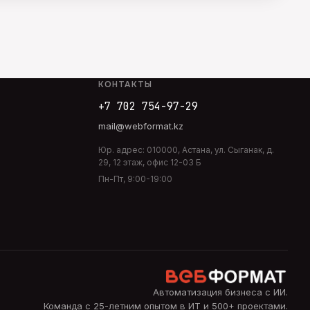
КОНТАКТЫ
+7 702 754-97-29
mail@webformat.kz
Юр. адрес:
010000
,
Астана
,
ул. Сыганак, д.
29, 12 этаж, офис 12-03 Б
Пн-Пт, 9:00-19:00
Автоматизация бизнеса с ИИ
.
Команда с 25-летним опытом в ИТ и 500+ проектами.