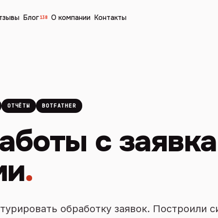
тзывы
Блог
О компании
Контакты
138
ОТЧЁТЫ
BOTFATHER
работы с заявк
ми
.
турировать обработку заявок. Построили си