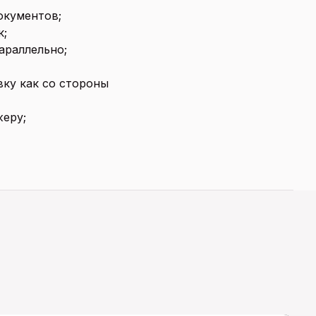
окументов;
к;
араллельно;
вку как со стороны
еру;