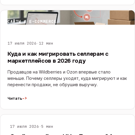
САЙТЫ И E-COMMERCE
17 июля 2026
·
12 мин
Куда и как мигрировать селлерам с
маркетплейсов в 2026 году
Продавцов на Wildberries и Ozon впервые стало
меньше. Почему селлеры уходят, куда мигрируют и как
перенести продажи, не обрушив выручку.
->
Читать
ИИ И ЧАТ-БОТЫ
17 июля 2026
·
5 мин