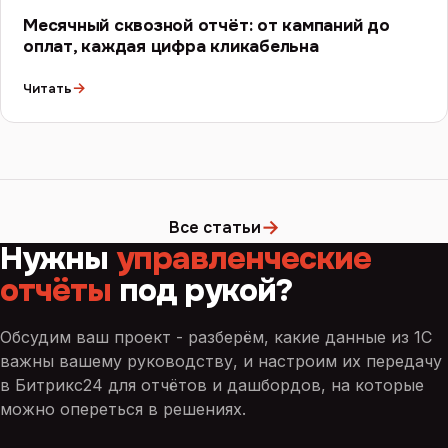
Месячный сквозной отчёт: от кампаний до
оплат, каждая цифра кликабельна
→
Читать
→
Все статьи
Нужны
управленческие
отчёты
под рукой?
Обсудим ваш проект - разберём, какие данные из 1С
важны вашему руководству, и настроим их передачу
в Битрикс24 для отчётов и дашбордов, на которые
можно опереться в решениях.