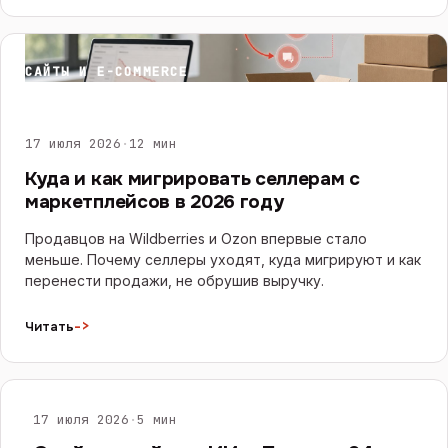
САЙТЫ И E-COMMERCE
17 июля 2026
·
12 мин
Куда и как мигрировать селлерам с
маркетплейсов в 2026 году
Продавцов на Wildberries и Ozon впервые стало
меньше. Почему селлеры уходят, куда мигрируют и как
перенести продажи, не обрушив выручку.
->
Читать
ИИ И ЧАТ-БОТЫ
17 июля 2026
·
5 мин