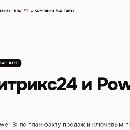
тзывы
Блог
О компании
Контакты
138
ЛАН-ФАКТ
итрикс24 и Po
wer BI по план-факту продаж и ключевым 