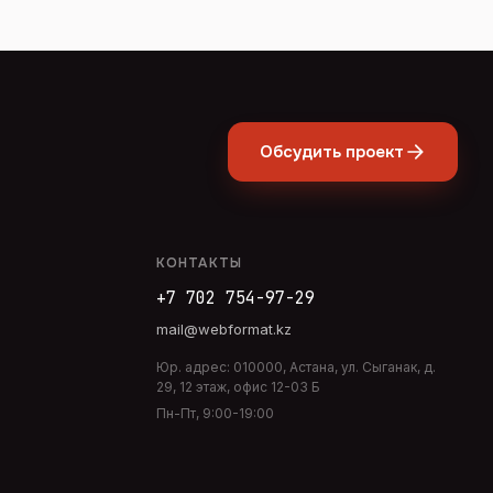
Обсудить проект
КОНТАКТЫ
+7 702 754-97-29
mail@webformat.kz
Юр. адрес:
010000
,
Астана
,
ул. Сыганак, д.
29, 12 этаж, офис 12-03 Б
Пн-Пт, 9:00-19:00