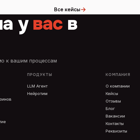
→
Все кейсы
ча у
вас
в
имо к вашим процессам
ПРОДУКТЫ
КОМПАНИЯ
LLM Агент
О компании
Нейротим
Кейсы
азинов
Отзывы
Блог
Вакансии
тие
Контакты
Реквизиты