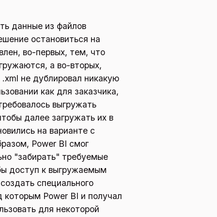
ать данные из файлов
ешение остановиться на
влен, во-первых, тем, что
гружаются, а во-вторых,
 .xml не дублировал никакую
ьзовании как для заказчика,
требовалось выгружать
тобы далее загружать их в
овились на варианте с
бразом, Power BI смог
ьно "забирать" требуемые
обы доступ к выгружаемым
 создать специального
д которым Power BI и получал
льзовать для некоторой